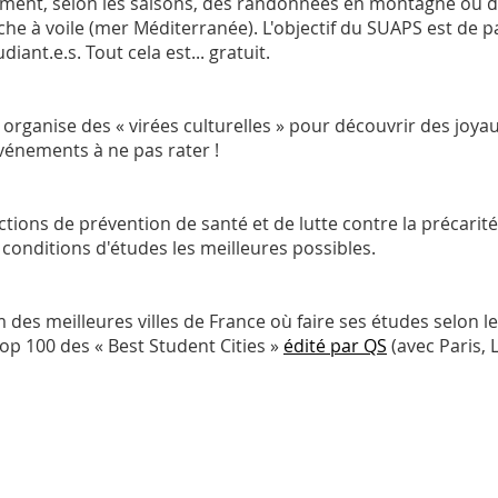
rement, selon les saisons, des randonnées en montagne ou d
e à voile (mer Méditerranée). L'objectif du SUAPS est de parti
ant.e.s. Tout cela est... gratuit.
 organise des « virées culturelles » pour découvrir des joy
vénements à ne pas rater !
ions de prévention de santé et de lutte contre la précarité (f
conditions d'études les meilleures possibles.
es meilleures villes de France où faire ses études selon les
op 100 des « Best Student Cities »
édité par QS
(avec Paris, 