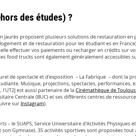
ehors des études) ?
an Jaurès proposent plusieurs solutions de restauration en 
e logement et de restauration pour les étudiant·es en Franc
elle effectuer vos paiements ou recharger en crédits sur vo
des food trucks sont également généralement accessibles s
urel de spectacle et d'exposition – La Fabrique – dont la p
udiante. Musique, projections, spectacles, performances, expo
 l'UT2J est aussi partenaire de la
Cinémathèque de Toulous
rsitaire Centrale (BUC) et ses différents centres de ressour
uivre sur
Instagram
).
ts – le SUAPS, Service Universitaire d'Activités Physiques et
t son Gymnase). 35 activités sportives sont proposées tout 