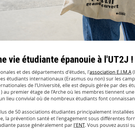
ne vie étudiante épanouie à l'UT2J !
ionales et des départements d'études, l'
association E.I.M.A
(
er les étudiants internationaux (Erasmus ou non) sur les campu
ternationales de l’Université, elle est depuis gérée par des
01) au premier étage de l’Arche où les membres tiennent un
t un lieu convivial où de nombreux étudiants font connaissa
us de 50 associations étudiantes principalement installées 
ure, la prévention santé et l'engagement sous différentes for
 étudiante passe généralement par
l'ENT
. Vous pouvez aussi s